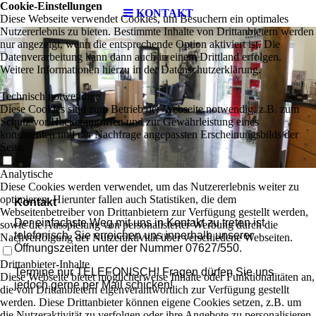
Cookie-Einstellungen
KONTAKT
Diese Webseite verwendet Cookies, um Besuchern ein optimales
Nutzererlebnis zu bieten. Bestimmte Inhalte von Drittanbietern werden
nur angezeigt, wenn die entsprechende Option aktiviert ist. Die
Datenverarbeitung kann dann auch in einem Drittland erfolgen.
Weitere Informationen hierzu in der Datenschutzerklärung.
Technisch notwendige
Diese Cookies sind zum Betrieb der Webseite notwendig, z.B. zum
Schutz vor Hackerangriffen und zur Gewährleistung eines
konsistenten und der Nachfrage angepassten Erscheinungsbilds der
Seite.
Analytische
Diese Cookies werden verwendet, um das Nutzererlebnis weiter zu
optimieren. Hierunter fallen auch Statistiken, die dem
Kontakt
Webseitenbetreiber von Drittanbietern zur Verfügung gestellt werden,
Der einfachste Weg mit uns in Kontakt zu treten ist
sowie die Ausspielung von personalisierter Werbung durch die
telefonisch. Sie erreichen uns innerhalb unserer
Nachverfolgung der Nutzeraktivität über verschiedene Webseiten.
Öffnungszeiten unter der Nummer 07627/550.
Drittanbieter-Inhalte
Termine nur TELEFONISCH! Fragen dürfen Sie uns
Diese Webseite bietet möglicherweise Inhalte oder Funktionalitäten an,
jedoch gerne per Mail schicken!
die von Drittanbietern eigenverantwortlich zur Verfügung gestellt
werden. Diese Drittanbieter können eigene Cookies setzen, z.B. um
die Nutzeraktivität zu verfolgen oder ihre Angebote zu personalisieren